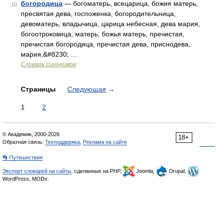
богородица
— богоматерь, всецарица, божия матерь,
10
пресвятая дева, госпоженка, богородительница,
девоматерь, владычица, царица небесная, дева мария,
богоотроковица, матерь, божья матерь, пречистая,
пречистая богородица, пречистая дева, приснодева,
мария,&#8230; …
Словарь синонимов
Страницы
Следующая
→
1
2
© Академик, 2000-2026
18+
Обратная связь:
Техподдержка
,
Реклама на сайте
👣 Путешествия
Экспорт словарей на сайты
, сделанные на PHP,
Joomla,
Drupal,
WordPress, MODx.