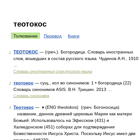
теотокос
Толкование
Перевод
Книги
ТЕОТОКОС
— (греч.). Богородица. Словарь иностранных
1
слов, вошедших в состав русского языка. Чудинов А.Н., 1910
…
Словарь иностранных слов русского языка
теотокос
— сущ., кол во синонимов: 1 • богородица (22)
2
Словарь синонимов ASIS. В.Н. Тришин. 2013 …
Словарь синонимов
Теотокос
— ♦ (ENG theotokos) (греч. Богоносица)
3
название, данное древней церковью Марии как матери
Божьей. Использовалось на Эфесском (431) и
Халкедонском (451) соборах для подтверждения
Божественности Иисуса Христа. Поскольку Иисус имел две