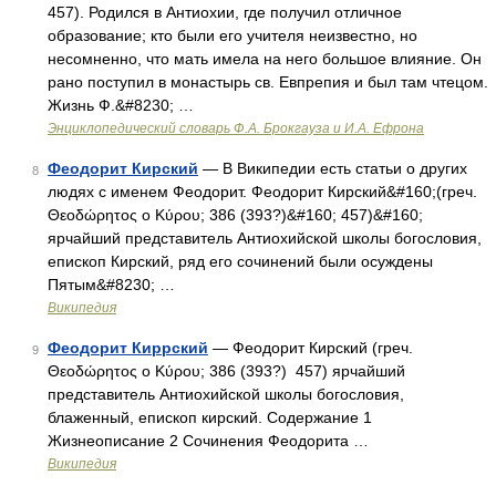
457). Родился в Антиохии, где получил отличное
образование; кто были его учителя неизвестно, но
несомненно, что мать имела на него большое влияние. Он
рано поступил в монастырь св. Евпрепия и был там чтецом.
Жизнь Ф.&#8230; …
Энциклопедический словарь Ф.А. Брокгауза и И.А. Ефрона
Феодорит Кирский
— В Википедии есть статьи о других
8
людях с именем Феодорит. Феодорит Кирский&#160;(греч.
Θεοδώρητος ο Κύρου; 386 (393?)&#160; 457)&#160;
ярчайший представитель Антиохийской школы богословия,
епископ Кирский, ряд его сочинений были осуждены
Пятым&#8230; …
Википедия
Феодорит Киррский
— Феодорит Кирский (греч.
9
Θεοδώρητος ο Κύρου; 386 (393?) 457) ярчайший
представитель Антиохийской школы богословия,
блаженный, епископ кирский. Содержание 1
Жизнеописание 2 Сочинения Феодорита …
Википедия