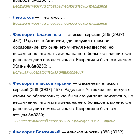
природы,&#8230; …
Вестминстерский словарь теологических терминов
theotokos
— Теотокос …
4
Вестминстерский словарь теологических терминов
Феодорит, блаженный
— епископ кирский (386 (393?)
5
457). Родился в Антиохии, где получил отличное
образование; кто были его учителя неизвестно, но
несомненно, что мать имела на него большое влияние. Он
рано поступил в монастырь св. Евпрепия и был там чтецом.
Жизнь Ф.&#8230; …
Большая биографическая энциклопедия
Феодорит епископ кирский
— блаженный епископ
6
кирский (386 (393?) 457). Родился в Антиохии, где получил
отличное образование; кто были его учителя неизвестно, но
несомненно, что мать имела на него большое влияние. Он
рано поступил в монастырь св. Евпрепия и был там
чтецом.&#8230; …
Энциклопедический словарь Ф.А. Брокгауза и И.А. Ефрона
Феодорит Блаженный
— епископ кирский (386 (393?)
7